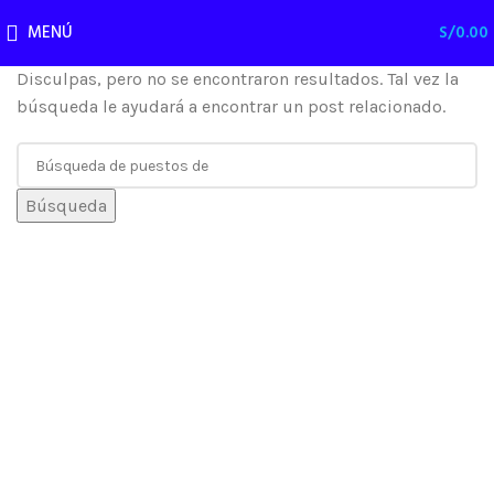
No He Encontrado Nada
MENÚ
S/
0.00
Disculpas, pero no se encontraron resultados. Tal vez la
búsqueda le ayudará a encontrar un post relacionado.
Búsqueda