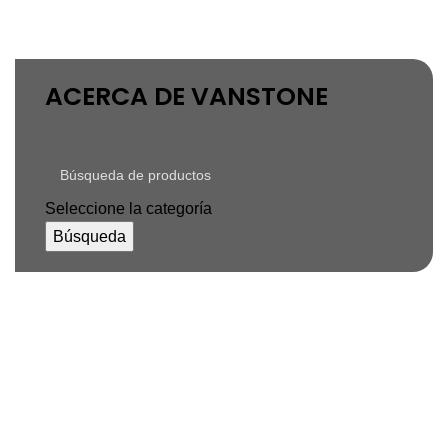
Menú
S/
0.00
ACERCA DE VANSTONE
Seleccione la categoría
Búsqueda