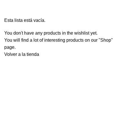
Wishlist
Menú
S/
0.00
Esta lista está vacía.
You don't have any products in the wishlist yet.
You will find a lot of interesting products on our "Shop"
page.
Volver a la tienda