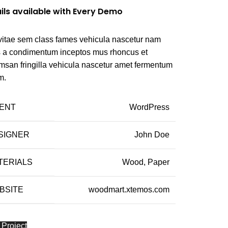
ils available with Every Demo
vitae sem class fames vehicula nascetur nam
us a condimentum inceptos mus rhoncus et
msan fringilla vehicula nascetur amet fermentum
m.
IENT
WordPress
SIGNER
John Doe
TERIALS
Wood, Paper
BSITE
woodmart.xtemos.com
 Project