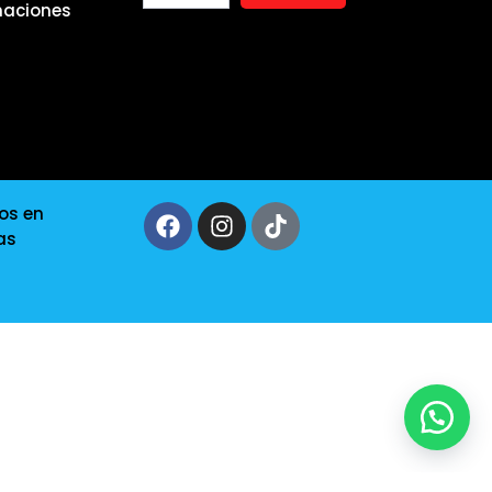
maciones
os en
as