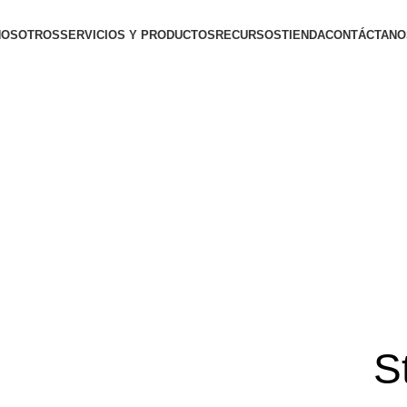
NOSOTROS
SERVICIOS Y PRODUCTOS
RECURSOS
TIENDA
CONTÁCTANO
Inicio De Sesión / Registrarse
S/
0.00
Menú
S/
0.00
S