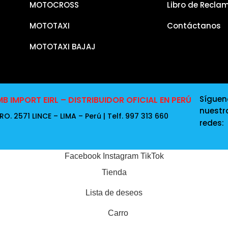
MOTOCROSS
Libro de Recla
MOTOTAXI
Contáctanos
MOTOTAXI BAJAJ
Síguen
B IMPORT EIRL – DISTRIBUIDOR OFICIAL EN PERÚ
nuestr
O. 2571 LINCE – LIMA – Perú | Telf. 997 313 660
redes:
Facebook
Instagram
TikTok
Tienda
Lista de deseos
Carro