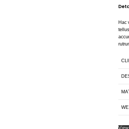
Deta
Hac 
tell
accu
rutru
CL
DE
MA
WE
View